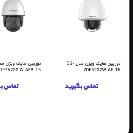
دوربین هایک ویژن مدل DS-
DE7A232IW-AEB-T5
2DE5232W-AE-T5
تماس بگیرید
تماس بگ