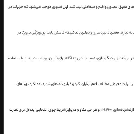
ط‌هایی با نور شدید و سایه‌های عمیق، تصاویر واضح و متعادلی ثبت کند. این فناوری موجب می‌شود که جزئیات در
بد و در نتیجه نیاز به فضای ذخیره‌سازی و پهنای باند شبکه کاهش یابد. این ویژگی به‌ویژه در
دوربین را آسان‌تر می‌کند، زیرا دیگر نیازی به سیم‌کشی جداگانه برای تأمین برق نیست و تنها با استفاده
ین بتواند در شرایط محیطی مختلف، اعم از باران، گرد و غبار و دماهای شدید، عملکرد بهینه‌ای
با ویژگی‌هایی مانند کیفیت تصویر 2 مگاپیکسلی، دید در شب با فناوری IR، فناوری WDR، پشتیبانی از فشرده‌سازی H.265+ و طراحی مقاوم در برابر شرایط جوی، انتخابی ایده‌آل برای نظارت