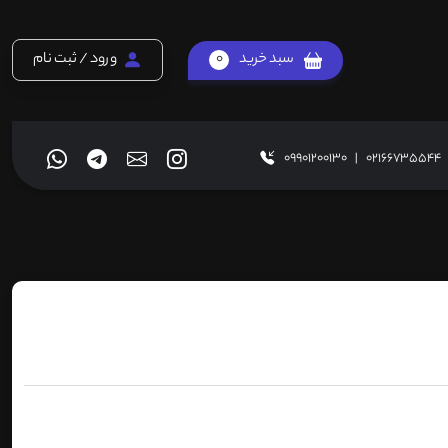
سبد خرید
0
ورود / ثبت نام
09901200130
|
02166735544