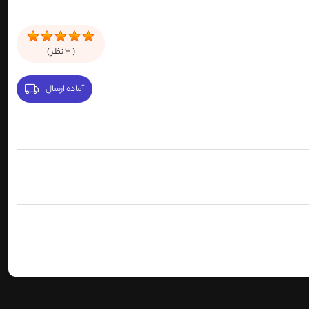
(
3
نظر )
آماده ارسال