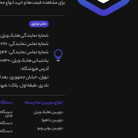
برای مشاهده قیمت‌ها و خرید انواع محص
دفتر مرکزی
شماره نمایندگی هایک ویژن
شماره تماس نمایندگی: 66764266-66764236-66764257
شماره تماس نمایندگی: 66735544-66739116-66739127
پشتیبانی هایک ویژن: 09901200130
آدرس فروشگاه :
تهران، خيابان جمهوری، بعد ا
نادری، طبقه اول، پلاک 1 ،فروشگاه کمیران
انواع دوربین مداربسته
دستگاه 
دوربین هایک ویژن
دستگاه 
ویژن
دوربین داهوا
دستگاه DVR هایک ویژن
دوربین یونی ویو
دستگاه NVR هایک ویژن