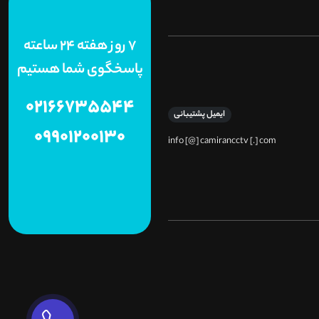
7 روز هفته 24 ساعته
پاسخگوی شما هستیم
02166735544
ایمیل پشتیبانی
09901200130
info [@] camirancctv [.] com