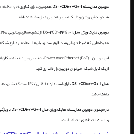
دوربین مداربسته DS-2CD1023G0-I
هر دو بخش روشن و تاریک تصویر به‌خوبی قابل مشاهده باشد.
دوربین هایک ویژن مدل DS-2CD1023G0-I
محیط‌هایی که ضبط طولانی‌مدت لازم است و نیاز به استفاده از منابع شبکه 
این دوربین از er over Ethernet (PoE
از یک کابل شبکه، می‌توان دوربین را راه‌اندازی کرد.
مدل DS-2CD1023G0-I
دارای استاندارد حفاظت
داشته باشد.
در مجموع،
دوربین مداربسته هایک ویژن مدل DS-2CD1023G0-I
و امنیت محیط‌های مختلف است.