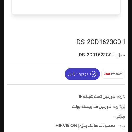
DS-2CD1623G0-I
مدل :DS-2CD1623G0-I
موجود در انبار
دوربین تحت شبکه IP
گروه:
دوربین مداربسته بولت
زیرگروه:
ویژگی:
محصولات هایک ویژن | HIKVISION
برند :