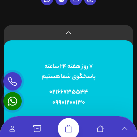
7 روز هفته 24 ساعته
پاسخگوی شما هستیم
02166735544
09901200130