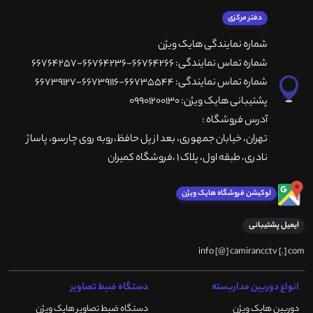
دفتر مرکزی
شماره نمایندگی هایک ویژن
شماره تماس نمایندگی: 66764266-66764236-66764257
شماره تماس نمایندگی: 66735544-66739116-66739127
پشتیبانی هایک ویژن: 09901200130
آدرس فروشگاه :
تهران، خيابان جمهوری، بعد از پل حافظ،روبه روی چارسو، پاساژ
نادری، طبقه اول، پلاک 1 ،فروشگاه کمیران
لوکیشن فروشگاه هایک ویژن
ایمیل پشتیبانی
info [@] camirancctv [.] com
انواع دوربین مداربسته
دستگاه ضبط تصاویر
دوربین هایک ویژن
دستگاه ضبط تصاویر هایک ویژن