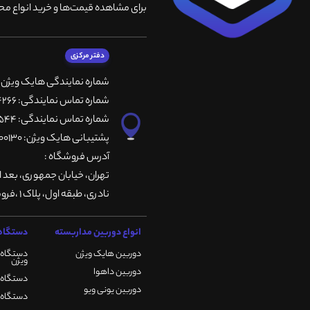
برای مشاهده قیمت‌ها و خرید انواع محص
دفتر مرکزی
شماره نمایندگی هایک ویژن
شماره تماس نمایندگی: 66764266-66764236-66764257
شماره تماس نمایندگی: 66735544-66739116-66739127
پشتیبانی هایک ویژن: 09901200130
آدرس فروشگاه :
تهران، خيابان جمهوری، بعد ا
نادری، طبقه اول، پلاک 1 ،فروشگاه کمیران
انواع دوربین مداربسته
دستگاه 
دوربین هایک ویژن
دستگاه 
ویژن
دوربین داهوا
دستگاه DVR هایک ویژن
دوربین یونی ویو
دستگاه NVR هایک ویژن