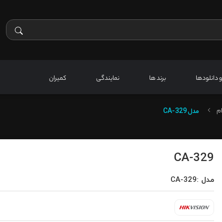
 و دانلودها
برند ها
نمایندگی
کمیران
م
مدل
CA-329
CA-329
مدل :CA-329