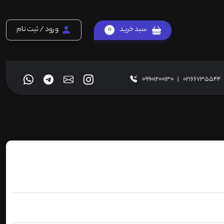
سبد خرید
0
ورود / ثبت نام
09901200130
|
02166735544