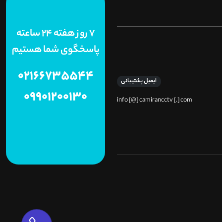
7 روز هفته 24 ساعته
پاسخگوی شما هستیم
02166735544
ایمیل پشتیبانی
09901200130
info [@] camirancctv [.] com