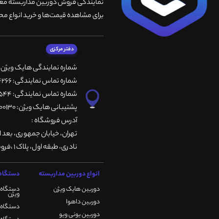
نمایندگی فروش دوربین مداربسته معتبر
برای مشاهده قیمت‌ها و خرید انواع محص
دفتر مرکزی
شماره نمایندگی هایک ویژن
شماره تماس نمایندگی: 66764266-66764236-66764257
شماره تماس نمایندگی: 66735544-66739116-66739127
پشتیبانی هایک ویژن: 09901200130
آدرس فروشگاه :
تهران، خيابان جمهوری، بعد ا
نادری، طبقه اول، پلاک 1 ،فروشگاه کمیران
انواع دوربین مداربسته
دستگاه 
دوربین هایک ویژن
دستگاه 
ویژن
دوربین داهوا
دستگاه DVR هایک ویژن
دوربین یونی ویو