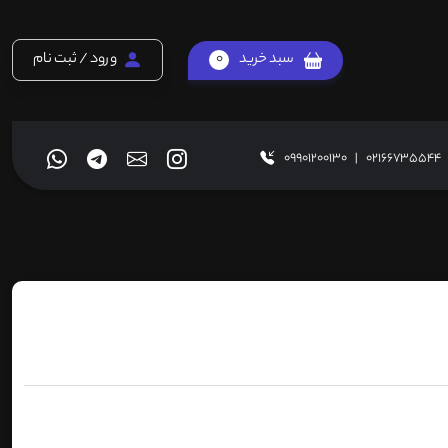
سبد خرید
0
ورود / ثبت نام
09901200130
|
02166735544