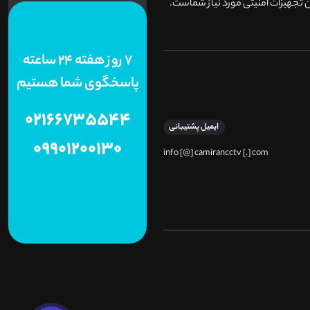
 تجهیزات امنیتی مورد نیاز شماست.
7 روز هفته 24 ساعته
پاسخگوی شما هستیم
02166735544
ایمیل پشتیبانی
09901200130
info [@] camirancctv [.] com