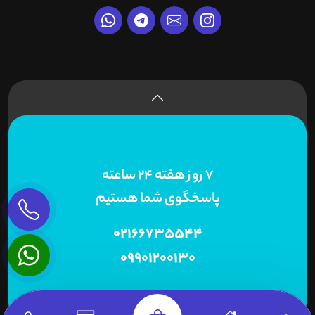
7 روز هفته 24 ساعته
پاسخگوی شما هستیم
02166735544
09901200130