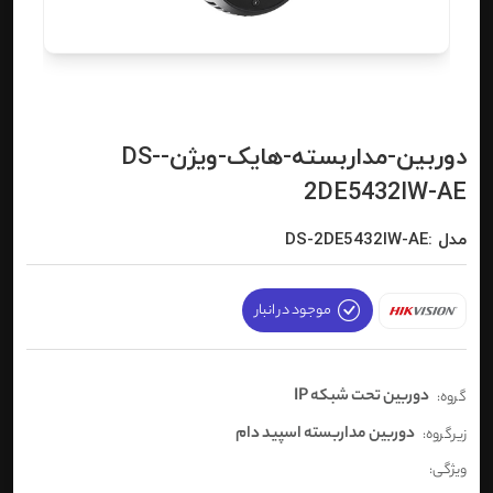
دوربین-مداربسته-هایک-ویژن-DS-
2DE5432IW-AE
مدل :DS-2DE5432IW-AE
موجود در انبار
دوربین تحت شبکه IP
گروه:
دوربین مداربسته اسپید دام
زیرگروه:
ویژگی: