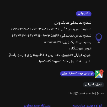
دفتر مرکزی
شماره نمایندگی هایک ویژن
شماره تماس نمایندگی: 66764266-66764236-66764257
شماره تماس نمایندگی: 66735544-66739116-66739127
پشتیبانی هایک ویژن: 09901200130
آدرس فروشگاه :
تهران، خيابان جمهوری، بعد از پل حافظ،روبه روی چارسو، پاساژ
نادری، طبقه اول، پلاک 1 ،فروشگاه کمیران
لوکیشن فروشگاه هایک ویژن
ایمیل پشتیبانی
info [@] camirancctv [.] com
انواع دوربین مداربسته
دستگاه ضبط تصاویر