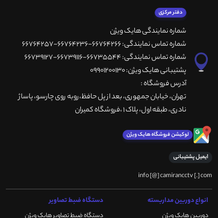
دفتر مرکزی
شماره نمایندگی هایک ویژن
شماره تماس نمایندگی: 66764266-66764236-66764257
شماره تماس نمایندگی: 66735544-66739116-66739127
پشتیبانی هایک ویژن: 09901200130
آدرس فروشگاه :
تهران، خيابان جمهوری، بعد از پل حافظ،روبه روی چارسو، پاساژ
نادری، طبقه اول، پلاک 1 ،فروشگاه کمیران
لوکیشن فروشگاه هایک ویژن
ایمیل پشتیبانی
info [@] camirancctv [.] com
انواع دوربین مداربسته
دستگاه ضبط تصاویر
دوربین هایک ویژن
دستگاه ضبط تصاویر هایک ویژن