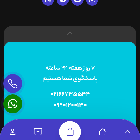
7 روز هفته 24 ساعته
پاسخگوی شما هستیم
02166735544
09901200130