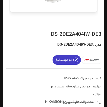
DS-2DE2A404IW-DE3
مدل :DS-2DE2A404IW-DE3
موجود در انبار
دوربین تحت شبکه IP
گروه:
دوربین مداربسته اسپید دام
زیرگروه:
ویژگی:
محصولات هایک ویژن | HIKVISION
برند :