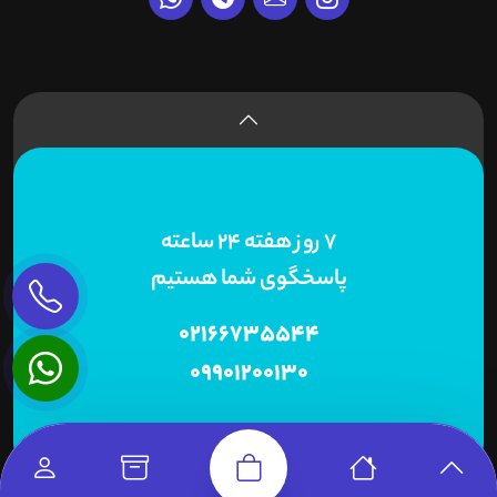
7 روز هفته 24 ساعته
پاسخگوی شما هستیم
02166735544
09901200130