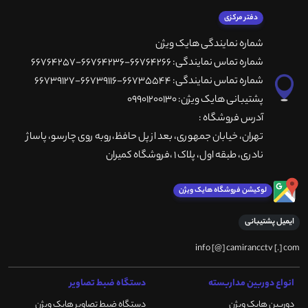
دفتر مرکزی
شماره نمایندگی هایک ویژن
شماره تماس نمایندگی: 66764266-66764236-66764257
شماره تماس نمایندگی: 66735544-66739116-66739127
پشتیبانی هایک ویژن: 09901200130
آدرس فروشگاه :
تهران، خيابان جمهوری، بعد از پل حافظ،روبه روی چارسو، پاساژ
نادری، طبقه اول، پلاک 1 ،فروشگاه کمیران
لوکیشن فروشگاه هایک ویژن
ایمیل پشتیبانی
info [@] camirancctv [.] com
انواع دوربین مداربسته
دستگاه ضبط تصاویر
دوربین هایک ویژن
دستگاه ضبط تصاویر هایک ویژن