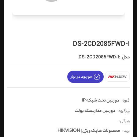
DS-2CD2085FWD-I
مدل :DS-2CD2085FWD-I
موجود در انبار
دوربین تحت شبکه IP
گروه:
دوربین مداربسته بولت
زیرگروه:
ویژگی:
محصولات هایک ویژن | HIKVISION
برند :