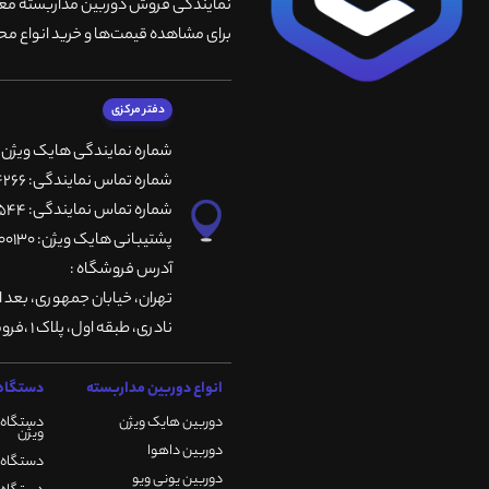
نمایندگی فروش دوربین مداربسته معتبر
برای مشاهده قیمت‌ها و خرید انواع محص
دفتر مرکزی
شماره نمایندگی هایک ویژن
شماره تماس نمایندگی: 66764266-66764236-66764257
شماره تماس نمایندگی: 66735544-66739116-66739127
پشتیبانی هایک ویژن: 09901200130
آدرس فروشگاه :
تهران، خيابان جمهوری، بعد ا
نادری، طبقه اول، پلاک 1 ،فروشگاه کمیران
انواع دوربین مداربسته
دستگاه 
دوربین هایک ویژن
دستگاه 
ویژن
دوربین داهوا
دستگاه DVR هایک ویژن
دوربین یونی ویو