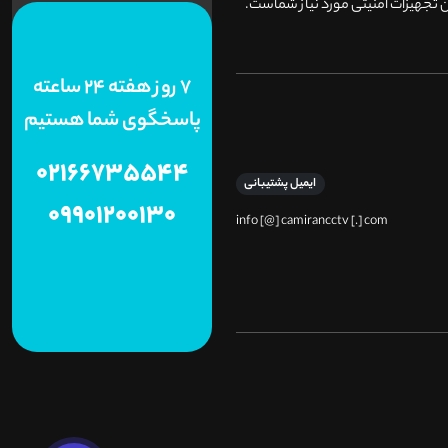
 تجهیزات امنیتی مورد نیاز شماست.
7 روز هفته 24 ساعته
پاسخگوی شما هستیم
02166735544
ایمیل پشتیبانی
09901200130
info [@] camirancctv [.] com