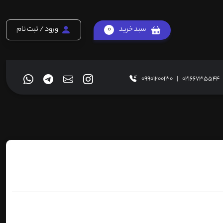
سبد خرید
0
ورود / ثبت نام
09901200130
|
02166735544