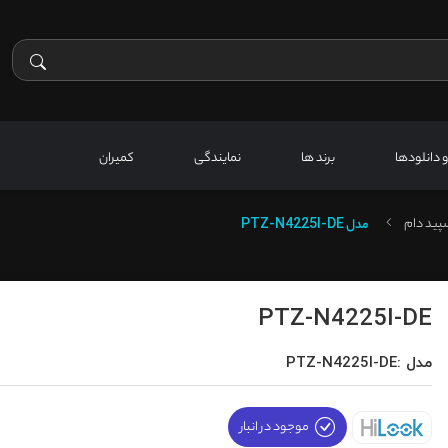
 و دانلودها
برند ها
نمایندگی
کمیران
پید دام
مدل
PTZ-N4225I-DE
PTZ-N4225I-DE
مدل :PTZ-N4225I-DE
موجود در انبار