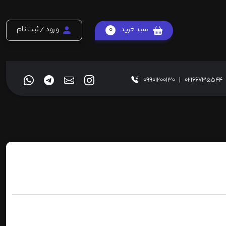
سبد خرید
0
ورود / ثبت نام
09901200130
|
02166735544