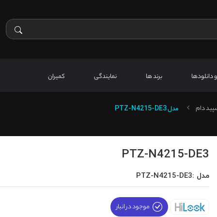
 و دانلودها
برند ها
نمایندگی
کمیران
پید دام
مدل
PTZ-N4215-DE3
PTZ-N4215-DE3
مدل :PTZ-N4215-DE3
موجود در انبار