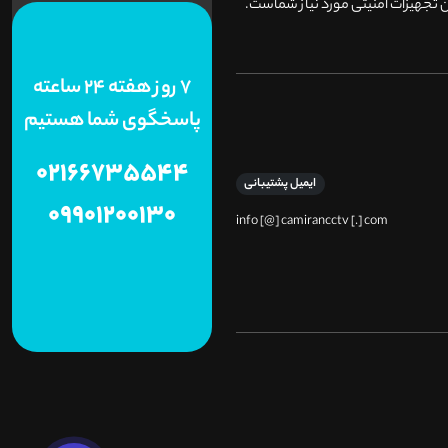
 تجهیزات امنیتی مورد نیاز شماست.
7 روز هفته 24 ساعته
پاسخگوی شما هستیم
02166735544
ایمیل پشتیبانی
09901200130
info [@] camirancctv [.] com