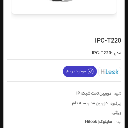
IPC-T220
مدل :IPC-T220
موجود در انبار
دوربین تحت شبکه IP
گروه:
دوربین مداربسته دام
زیرگروه:
ویژگی:
هایلوک | Hilook
برند :