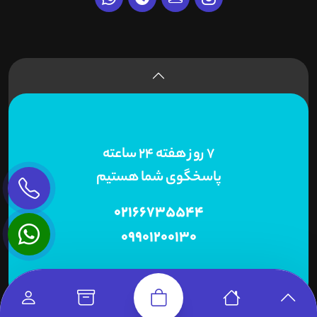
7 روز هفته 24 ساعته
پاسخگوی شما هستیم
02166735544
09901200130