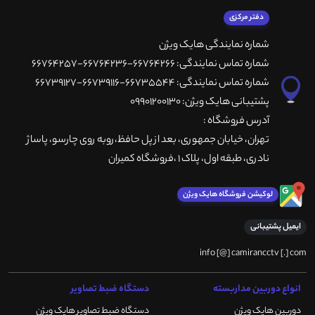
دفتر مرکزی
شماره نمایندگی هایک ویژن
شماره تماس نمایندگی: 66764266-66764236-66764257
شماره تماس نمایندگی: 66735544-66739116-66739127
پشتیبانی هایک ویژن: 09901200130
آدرس فروشگاه :
تهران، خيابان جمهوری، بعد از پل حافظ،روبه روی چارسو، پاساژ
نادری، طبقه اول، پلاک 1 ،فروشگاه کمیران
لوکیشن فروشگاه هایک ویژن
ایمیل پشتیبانی
info [@] camirancctv [.] com
انواع دوربین مداربسته
دستگاه ضبط تصاویر
دوربین هایک ویژن
دستگاه ضبط تصاویر هایک ویژن