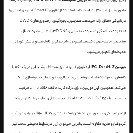
یکی از ویژگی‌های برجسته
دوربین مداربسته IPC-D620H-Z
، قابلیت دید در شب
مادون قرمز با برد 30 متر است که با استفاده از فناوری Smart IR، تصاویر واضحی را
در تاریکی مطلق ارائه می‌دهد. همچنین، بهره‌گیری از فناوری‌های DWDR
(محدوده دینامیکی گسترده دیجیتال) و 3D DNR (کاهش نویز دیجیتال
سه‌بعدی) باعث بهبود کیفیت تصاویر در شرایط نوری نامناسب و کاهش نویز در
محیط‌های کم‌نور می‌شود.​
دوربین IPC-D620H-Z
از فناوری فشرده‌سازی H.265+ پشتیبانی می‌کند که با
کاهش حجم داده‌ها، به صرفه‌جویی در پهنای باند و فضای ذخیره‌سازی کمک
می‌کند. همچنین، این دوربین دارای درگاه کارت حافظه microSD با ظرفیت
پشتیبانی تا 256 گیگابایت است که امکان ضبط محلی تصاویر را فراهم می‌کند.​
از نظر فیزیکی، این دوربین با داشتن استانداردهای IP67 و IK10 در برابر نفوذ آب،
گردوغبار و ضربه مقاوم است، بنابراین می‌توان آن را در شرایط محیطی سخت نیز