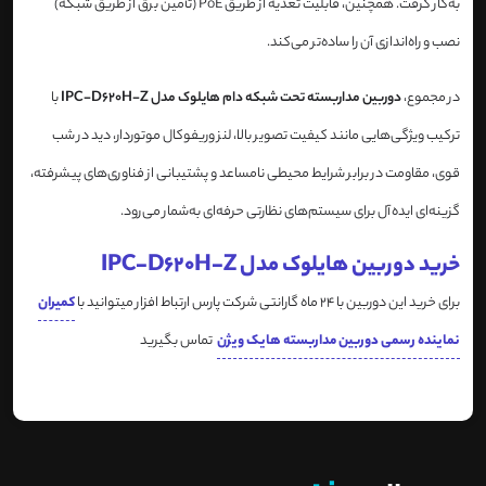
به‌کار گرفت. همچنین، قابلیت تغذیه از طریق PoE (تأمین برق از طریق شبکه)
نصب و راه‌اندازی آن را ساده‌تر می‌کند.​
در مجموع،
دوربین مداربسته تحت شبکه دام هایلوک مدل IPC-D620H-Z
با
ترکیب ویژگی‌هایی مانند کیفیت تصویر بالا، لنز وریفوکال موتوردار، دید در شب
قوی، مقاومت در برابر شرایط محیطی نامساعد و پشتیبانی از فناوری‌های پیشرفته،
گزینه‌ای ایده‌آل برای سیستم‌های نظارتی حرفه‌ای به‌شمار می‌رود.​
خرید دوربین هایلوک مدل IPC-D620H-Z
برای خرید این دوربین با 24 ماه گارانتی شرکت پارس ارتباط افزار میتوانید با
کمیران
نماینده رسمی دوربین مداربسته هایک ویژن
تماس بگیرید