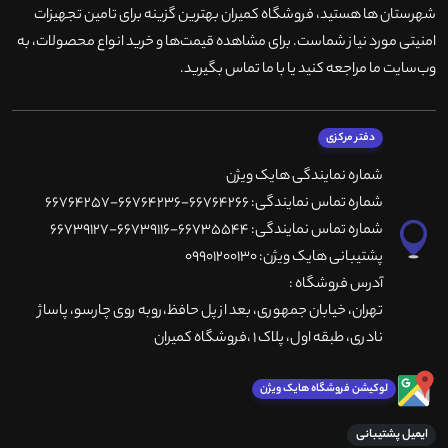
شهرستان ها هستید، فروشگاه کمیران بهترین گزینه برای تامین تجهیزات
امنیتی مورد نیاز شماست. برای مشاهده قیمت‌ها و خرید انواع محصولات، به
وب‌سایت ما مراجعه کنید یا با ما تماس بگیرید
.
دفتر مرکزی
شماره نمایندگی هایک ویژن
شماره تماس نمایندگی: 66764266-66764236-66764257
شماره تماس نمایندگی: 66735544-66739116-66739127
پشتیبانی هایک ویژن: 09901200130
آدرس فروشگاه :
تهران، خيابان جمهوری، بعد از پل حافظ،روبه روی چارسو، پاساژ
نادری، طبقه اول، پلاک 1 ،فروشگاه کمیران
لوکیشن فروشگاه هایک ویژن
ایمیل پشتیبانی