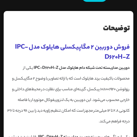
توضیحات
فروش دوربین 2 مگاپیکسلی هایلوک مدل IPC-
D620H-Z
دوربین مداربسته تحت شبکه دام هایلوک مدل IPC-D620H-Z
یکی از
محصولات باکیفیت برند هایلوک است که با ارائه تصاویر با وضوح 2 مگاپیکسل و
رزولوشن 1920×1080 پیکسل، گزینه‌ای مناسب برای نظارت در محیط‌های داخلی و
خارجی محسوب می‌شود. این دوربین به یک لنز وریفوکال موتوردار با فاصله
کانونی 2.8 تا 12 میلی‌متر مجهز است که امکان تنظیم زاویه دید را بین 96 درجه تا 36
درجه فراهم می‌کند.​