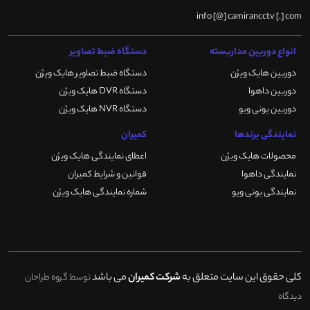
info [@] camirancctv [.] com
انواع دوربین مداربسته
دستگاه ضبط تصاویر
دوربین هایک ویژن
دستگاه ضبط تصاویر هایک ویژن
دوربین داهوا
دستگاه DVR هایک ویژن
دوربین یونی ویو
دستگاه NVR هایک ویژن
نمایندگی برندها
کمیران
محصولات هایک ویژن
اعطای نمایندگی هایک ویژن
نمایندگی داهوا
قوانین و شرایط کمیران
نمایندگی یونی ویو
شماره نمایندگی هایک ویژن
کلی حقوق این سایت متعلق به
شرکت کمیران
می باشد
توسط گروه طراحان
دیدگاه