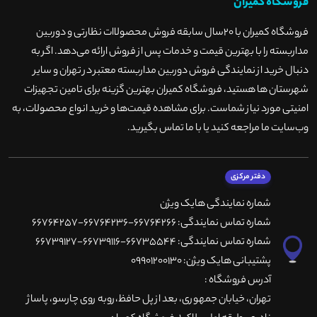
فروشگاه کمیران
فروشگاه کمیران با ۲۰سال سابقه فروش محصولاات نظارتی و دوربین
مداربسته را با بهترین قیمت و خدمات پس از فروش ارائه می‌دهد. اگر به
دنبال خرید از نمایندگی فروش دوربین مداربسته معتبر در تهران و سایر
شهرستان ها هستید، فروشگاه کمیران بهترین گزینه برای تامین تجهیزات
امنیتی مورد نیاز شماست. برای مشاهده قیمت‌ها و خرید انواع محصولات، به
وب‌سایت ما مراجعه کنید یا با ما تماس بگیرید
.
دفتر مرکزی
شماره نمایندگی هایک ویژن
شماره تماس نمایندگی: 66764266-66764236-66764257
شماره تماس نمایندگی: 66735544-66739116-66739127
پشتیبانی هایک ویژن: 09901200130
آدرس فروشگاه :
تهران، خيابان جمهوری، بعد از پل حافظ،روبه روی چارسو، پاساژ