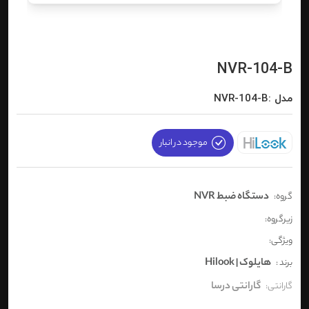
NVR-104-B
مدل :NVR-104-B
موجود در انبار
دستگاه ضبط NVR
گروه:
زیرگروه:
ویژگی:
هایلوک | Hilook
برند :
گارانتی درسا
گارانتی: