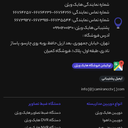
شماره نمایندگی هایک ویژن
شماره تماس نمایندگی: 66764266-66764236-66764257
شماره تماس نمایندگی: 66735544-66739116-66739127
پشتیبانی هایک ویژن: 09901200130
آدرس فروشگاه :
تهران، خيابان جمهوری، بعد از پل حافظ،روبه روی چارسو، پاساژ
نادری، طبقه اول، پلاک 1 ،فروشگاه کمیران
لوکیشن فروشگاه هایک ویژن
ایمیل پشتیبانی
info [@] camirancctv [.] com
انواع دوربین مداربسته
دستگاه ضبط تصاویر
دوربین هایک ویژن
دستگاه ضبط تصاویر هایک ویژن
دوربین داهوا
دستگاه DVR هایک ویژن
دوربین یونی ویو
دستگاه NVR هایک ویژن