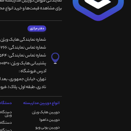
نمایندگی فروش دوربین مداربسته معتبر
برای مشاهده قیمت‌ها و خرید انواع محص
دفتر مرکزی
شماره نمایندگی هایک ویژن
شماره تماس نمایندگی: 66764266-66764236-66764257
شماره تماس نمایندگی: 66735544-66739116-66739127
پشتیبانی هایک ویژن: 09901200130
آدرس فروشگاه :
تهران، خيابان جمهوری، بعد ا
نادری، طبقه اول، پلاک 1 ،فروشگاه کمیران
انواع دوربین مداربسته
دستگاه 
دوربین هایک ویژن
دستگاه 
ویژن
دوربین داهوا
دستگاه DVR هایک ویژن
دوربین یونی ویو
دستگاه NVR هایک ویژن