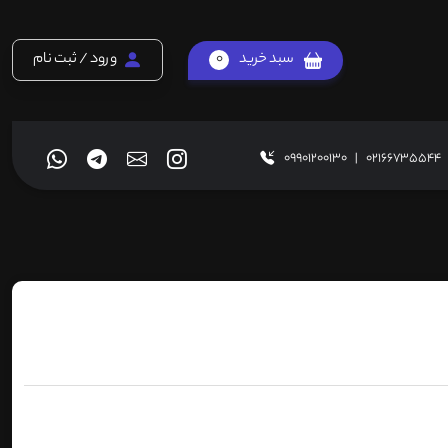
سبد خرید
0
ورود / ثبت نام
09901200130
|
02166735544