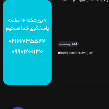
 تجهیزات امنیتی مورد نیاز شماست.
7 روز هفته 24 ساعته
پاسخگوی شما هستیم
02166735544
ایمیل پشتیبانی
09901200130
info [@] camirancctv [.] com