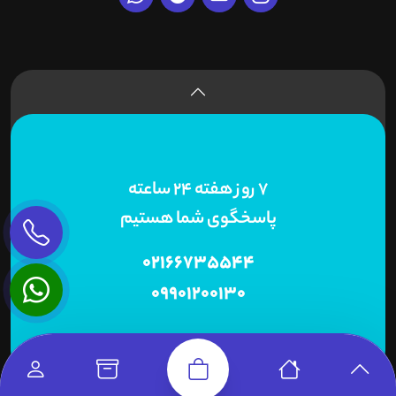
7 روز هفته 24 ساعته
پاسخگوی شما هستیم
02166735544
09901200130