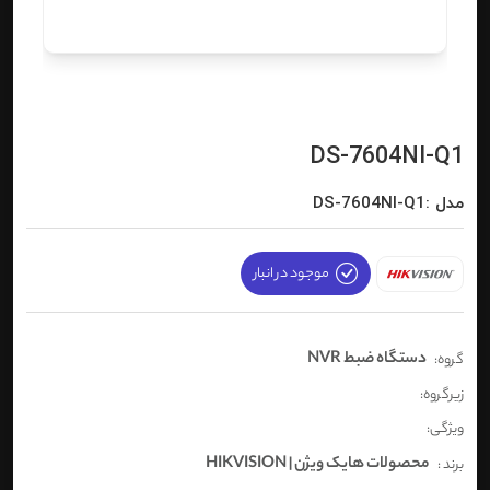
DS-7604NI-Q1
مدل :DS-7604NI-Q1
موجود در انبار
دستگاه ضبط NVR
گروه:
زیرگروه:
ویژگی:
محصولات هایک ویژن | HIKVISION
برند :