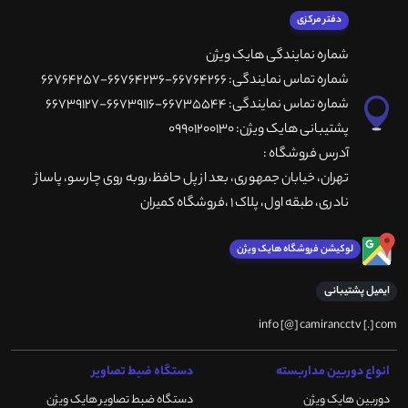
دفتر مرکزی
شماره نمایندگی هایک ویژن
شماره تماس نمایندگی: 66764266-66764236-66764257
شماره تماس نمایندگی: 66735544-66739116-66739127
پشتیبانی هایک ویژن: 09901200130
آدرس فروشگاه :
تهران، خيابان جمهوری، بعد از پل حافظ،روبه روی چارسو، پاساژ
نادری، طبقه اول، پلاک 1 ،فروشگاه کمیران
لوکیشن فروشگاه هایک ویژن
ایمیل پشتیبانی
info [@] camirancctv [.] com
انواع دوربین مداربسته
دستگاه ضبط تصاویر
دوربین هایک ویژن
دستگاه ضبط تصاویر هایک ویژن