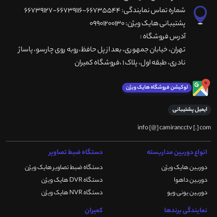
شماره تماس نمایندگی: 66735544-66739116-66739127
پشتیبانی هایک ویژن: 09901200130
آدرس فروشگاه :
تهران، خيابان جمهوری، بعد از پل حافظ،روبه روی چارسو، پاساژ
نادری، طبقه اول، پلاک 1 ،فروشگاه کمیران
لوکیشن فروشگاه هایک ویژن
ایمیل پشتیبانی
info [@] camirancctv [.] com
انواع دوربین مداربسته
دستگاه ضبط تصاویر
دوربین هایک ویژن
دستگاه ضبط تصاویر هایک ویژن
دوربین داهوا
دستگاه DVR هایک ویژن
دوربین یونی ویو
دستگاه NVR هایک ویژن
نمایندگی برندها
کمیران