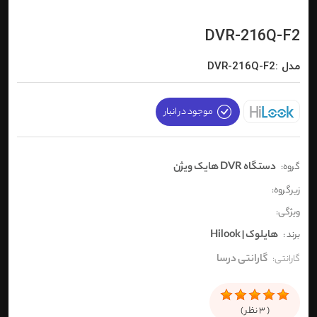
DVR-216Q-F2
مدل :DVR-216Q-F2
موجود در انبار
دستگاه DVR هایک ویژن
گروه:
زیرگروه:
ویژگی:
هایلوک | Hilook
برند :
گارانتی درسا
گارانتی:
(
3
نظر )