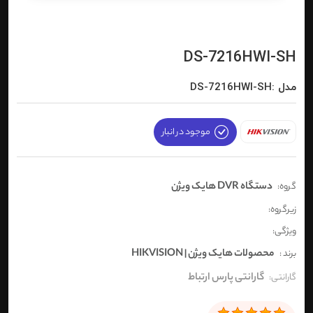
DS-7216HWI-SH
مدل :DS-7216HWI-SH
موجود در انبار
دستگاه DVR هایک ویژن
گروه:
زیرگروه:
ویژگی:
محصولات هایک ویژن | HIKVISION
برند :
گارانتی پارس ارتباط
گارانتی: