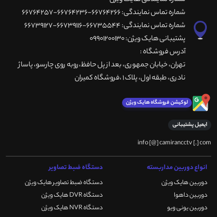
شماره تماس نمایندگی: 66764266-66764236-66764257
شماره تماس نمایندگی: 66735544-66739116-66739127
پشتیبانی هایک ویژن: 09901200130
آدرس فروشگاه :
تهران، خيابان جمهوری، بعد از پل حافظ،روبه روی چارسو، پاساژ
نادری، طبقه اول، پلاک 1 ،فروشگاه کمیران
لوکیشن فروشگاه هایک ویژن
ایمیل پشتیبانی
info [@] camirancctv [.] com
انواع دوربین مداربسته
دستگاه ضبط تصاویر
دوربین هایک ویژن
دستگاه ضبط تصاویر هایک ویژن
دوربین داهوا
دستگاه DVR هایک ویژن
دوربین یونی ویو
دستگاه NVR هایک ویژن