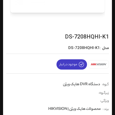
DS-7208HQHI-K1
مدل :DS-7208HQHI-K1
موجود در انبار
دستگاه DVR هایک ویژن
گروه:
زیرگروه:
ویژگی:
محصولات هایک ویژن | HIKVISION
برند :