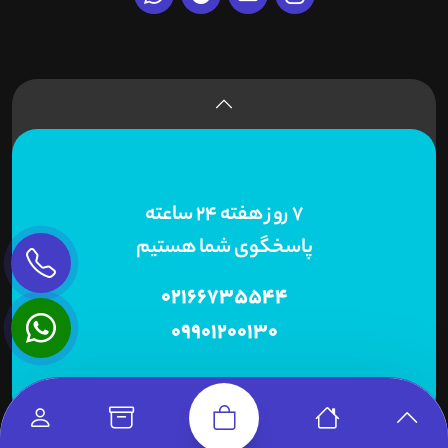
7 روز هفته 24 ساعته
پاسخگوی شما هستیم
02166735544
09901200130