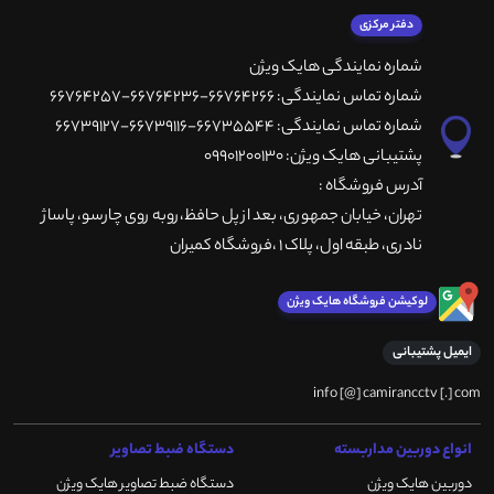
دفتر مرکزی
شماره نمایندگی هایک ویژن
شماره تماس نمایندگی: 66764266-66764236-66764257
شماره تماس نمایندگی: 66735544-66739116-66739127
پشتیبانی هایک ویژن: 09901200130
آدرس فروشگاه :
تهران، خيابان جمهوری، بعد از پل حافظ،روبه روی چارسو، پاساژ
نادری، طبقه اول، پلاک 1 ،فروشگاه کمیران
لوکیشن فروشگاه هایک ویژن
ایمیل پشتیبانی
info [@] camirancctv [.] com
انواع دوربین مداربسته
دستگاه ضبط تصاویر
دوربین هایک ویژن
دستگاه ضبط تصاویر هایک ویژن