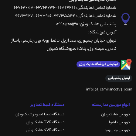
شماره تماس نمایندگی: 66764266-66764236-66764257
شماره تماس نمایندگی: 66735544-66739116-66739127
پشتیبانی هایک ویژن: 09901200130
آدرس فروشگاه :
تهران، خيابان جمهوری، بعد از پل حافظ،روبه روی چارسو، پاساژ
نادری، طبقه اول، پلاک 1 ،فروشگاه کمیران
لوکیشن فروشگاه هایک ویژن
ایمیل پشتیبانی
info [@] camirancctv [.] com
انواع دوربین مداربسته
دستگاه ضبط تصاویر
دوربین هایک ویژن
دستگاه ضبط تصاویر هایک ویژن
دوربین داهوا
دستگاه DVR هایک ویژن
دوربین یونی ویو
دستگاه NVR هایک ویژن