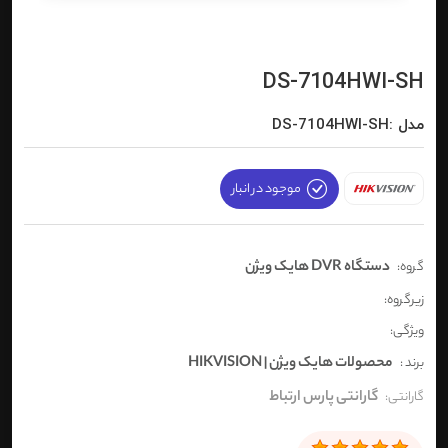
DS-7104HWI-SH
مدل :DS-7104HWI-SH
موجود در انبار
دستگاه DVR هایک ویژن
گروه:
زیرگروه:
ویژگی:
محصولات هایک ویژن | HIKVISION
برند :
گارانتی پارس ارتباط
گارانتی: