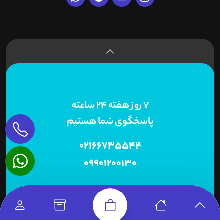
7 روز هفته 24 ساعته
پاسخگوی شما هستیم
02166735544
09901200130