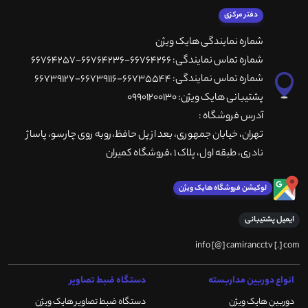
دفتر مرکزی
شماره نمایندگی هایک ویژن
شماره تماس نمایندگی: 66764266-66764236-66764257
شماره تماس نمایندگی: 66735544-66739116-66739127
پشتیبانی هایک ویژن: 09901200130
آدرس فروشگاه :
تهران، خيابان جمهوری، بعد از پل حافظ،روبه روی چارسو، پاساژ
نادری، طبقه اول، پلاک 1 ،فروشگاه کمیران
لوکیشن فروشگاه هایک ویژن
ایمیل پشتیبانی
info [@] camirancctv [.] com
انواع دوربین مداربسته
دستگاه ضبط تصاویر
دوربین هایک ویژن
دستگاه ضبط تصاویر هایک ویژن