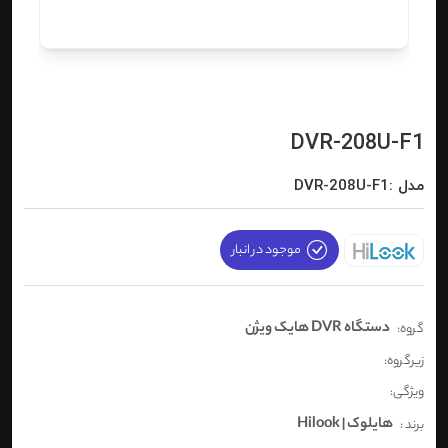
DVR-208U-F1
مدل :DVR-208U-F1
موجود در انبار
دستگاه DVR هایک ویژن
گروه:
زیرگروه:
ویژگی:
هایلوک | Hilook
برند :