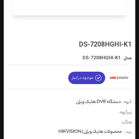
DS-7208HGHI-K1
مدل :DS-7208HGHI-K1
موجود در انبار
دستگاه DVR هایک ویژن
گروه:
زیرگروه:
ویژگی:
محصولات هایک ویژن | HIKVISION
برند :