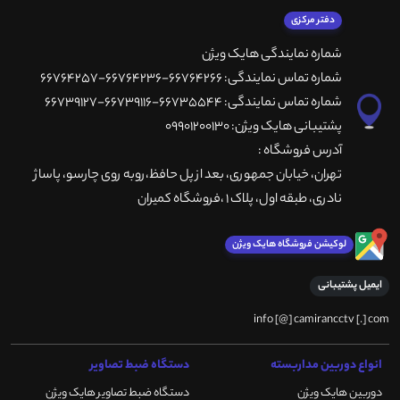
دفتر مرکزی
شماره نمایندگی هایک ویژن
شماره تماس نمایندگی: 66764266-66764236-66764257
شماره تماس نمایندگی: 66735544-66739116-66739127
پشتیبانی هایک ویژن: 09901200130
آدرس فروشگاه :
تهران، خيابان جمهوری، بعد از پل حافظ،روبه روی چارسو، پاساژ
نادری، طبقه اول، پلاک 1 ،فروشگاه کمیران
لوکیشن فروشگاه هایک ویژن
ایمیل پشتیبانی
info [@] camirancctv [.] com
انواع دوربین مداربسته
دستگاه ضبط تصاویر
دوربین هایک ویژن
دستگاه ضبط تصاویر هایک ویژن