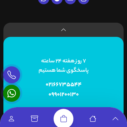
7 روز هفته 24 ساعته
پاسخگوی شما هستیم
02166735544
09901200130