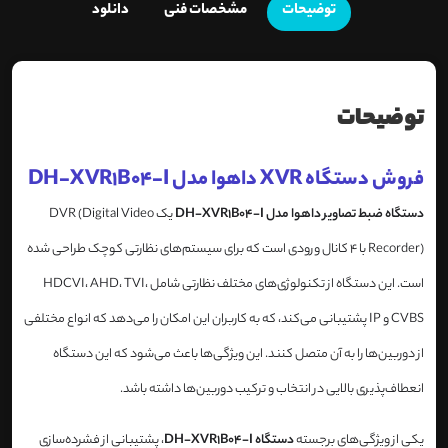
توضیحات
مشخصات فنی
دانلود
توضیحات
فروش دستگاه XVR داهوا مدل DH-XVR1B04-I
دستگاه ضبط تصاویر داهوا مدل DH-XVR1B04-I
یک DVR (Digital Video
Recorder) با 4 کانال ورودی است که برای سیستم‌های نظارتی کوچک طراحی شده
است. این دستگاه از تکنولوژی‌های مختلف نظارتی شامل HDCVI، AHD، TVI،
CVBS و IP پشتیبانی می‌کند، که به کاربران این امکان را می‌دهد که انواع مختلفی
از دوربین‌ها را به آن متصل کنند. این ویژگی‌ها باعث می‌شود که این دستگاه
انعطاف‌پذیری بالایی در انتخاب و ترکیب دوربین‌ها داشته باشد.
یکی از ویژگی‌های برجسته
دستگاه DH-XVR1B04-I
، پشتیبانی از فشرده‌سازی