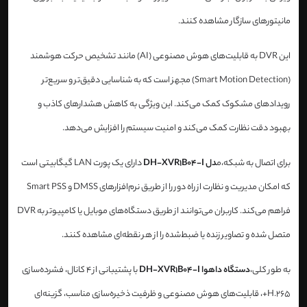
مانیتورهای سازگار مشاهده کنند.
این DVR به قابلیت‌های هوش مصنوعی (AI) مانند تشخیص حرکت هوشمند
(Smart Motion Detection) مجهز است که به شناسایی دقیق‌تر و سریع‌تر
رویدادهای مشکوک کمک می‌کند. این ویژگی به کاهش هشدارهای کاذب و
بهبود دقت نظارت کمک می‌کند و امنیت سیستم را افزایش می‌دهد.
برای اتصال به شبکه،م
دل DH-XVR1B04-I
دارای یک پورت LAN گیگابیتی است
که امکان مدیریت و نظارت از راه دور را از طریق نرم‌افزارهای DMSS و Smart PSS
فراهم می‌کند. کاربران می‌توانند از طریق دستگاه‌های موبایل یا کامپیوتر به DVR
متصل شده و تصاویر زنده یا ضبط‌شده را از هر نقطه‌ای مشاهده کنند.
به طور کلی،
دستگاه داهوا DH-XVR1B04-I
با پشتیبانی از 4 کانال، فشرده‌سازی
H.265+، قابلیت‌های هوش مصنوعی و ظرفیت ذخیره‌سازی مناسب، گزینه‌ای