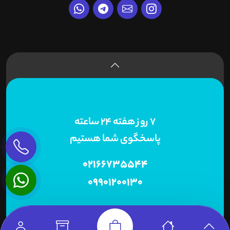
7 روز هفته 24 ساعته
پاسخگوی شما هستیم
02166735544
09901200130