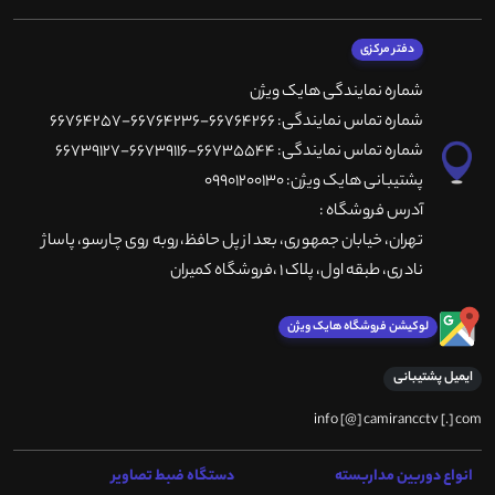
دفتر مرکزی
شماره نمایندگی هایک ویژن
شماره تماس نمایندگی: 66764266-66764236-66764257
شماره تماس نمایندگی: 66735544-66739116-66739127
پشتیبانی هایک ویژن: 09901200130
آدرس فروشگاه :
تهران، خيابان جمهوری، بعد از پل حافظ،روبه روی چارسو، پاساژ
نادری، طبقه اول، پلاک 1 ،فروشگاه کمیران
لوکیشن فروشگاه هایک ویژن
ایمیل پشتیبانی
info [@] camirancctv [.] com
انواع دوربین مداربسته
دستگاه ضبط تصاویر