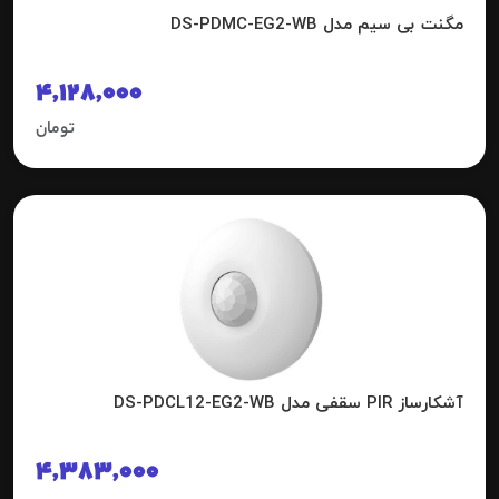
مگنت بی سیم مدل DS-PDMC-EG2-WB
4,128,000
تومان
آشکارساز PIR سقفی مدل DS-PDCL12-EG2-WB
4,383,000