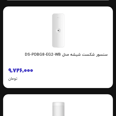
سنسور شکست شیشه مدل DS-PDBG8-EG2-WB
9,726,000
تومان