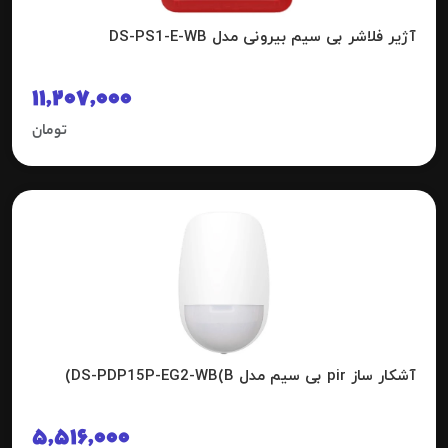
آژیر فلاشر بی سیم بیرونی مدل DS-PS1-E-WB
11,207,000
تومان
آشکار ساز pir بی سیم مدل DS-PDP15P-EG2-WB(B)
5,516,000