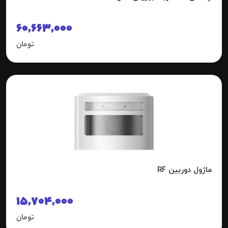
60,663,000
تومان
ماژول دوربین RF
15,704,000
تومان