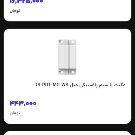
16,325,000
تومان
مگنت با سیم پلاستیکی مدل DS-PD1-MC-WS
443,000
تومان