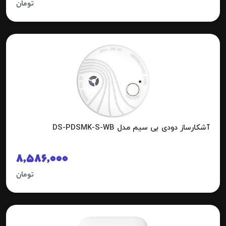
تومان
آشکارساز دودی بی سیم مدل DS-PDSMK-S-WB
8,586,000
تومان