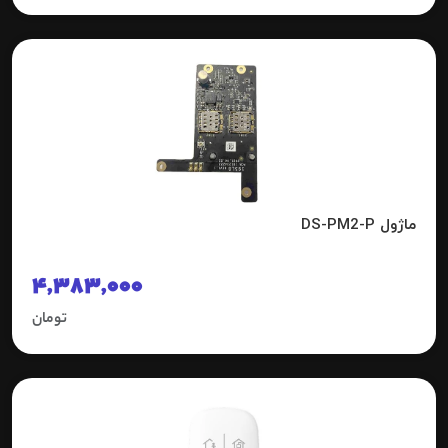
ماژول DS-PM2-P
4,383,000
تومان