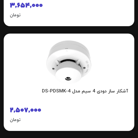
3,654,000
تومان
آشکار ساز دودی 4 سیم مدل DS-PDSMK-4
2,507,000
تومان