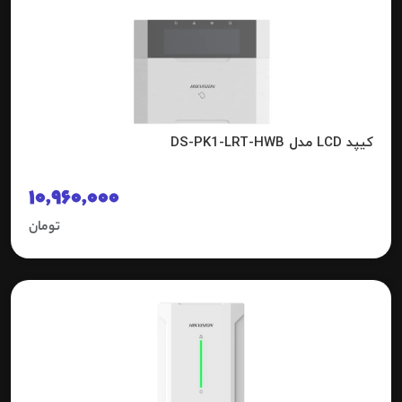
کیپد LCD مدل DS-PK1-LRT-HWB
10,960,000
تومان