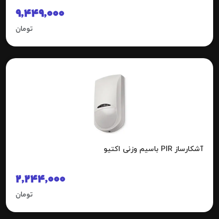
9,449,000
تومان
آشکارساز PIR باسیم وزنی اکتیو
2,244,000
تومان