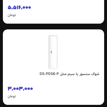
5,516,000
تومان
شوک سنسور با سیم مدل DS-PDSK-P
3,003,000
تومان