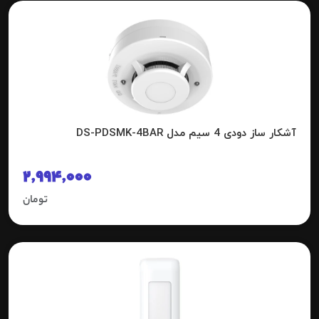
آشکار ساز دودی 4 سیم مدل DS-PDSMK-4BAR
2,994,000
تومان