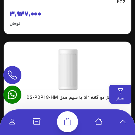
EG2
3,947,000
تومان
آشکار ساز دو گانه pir با سیم مدل DS-PDP18-HM
فیلتر
11,965,000
تومان