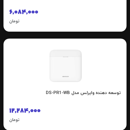
6,084,000
تومان
توسعه دهنده وایرلس مدل DS-PR1-WB
12,284,000
تومان