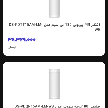
آشکار PIR بیرونی 180 بی سیم مدل DS-PDTT15AM-LM-
WB
36,329,000
تومان
چشمی 180درجه بیرونی مدل DS-PDQP15AM-LM-WB