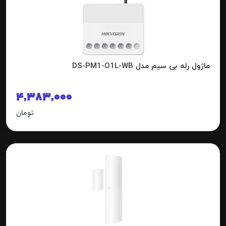
ماژول رله بی سیم مدل DS-PM1-O1L-WB
4,383,000
تومان