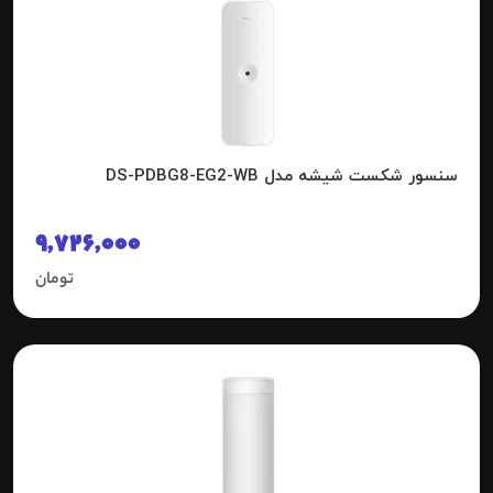
سنسور شکست شیشه مدل DS-PDBG8-EG2-WB
9,726,000
تومان