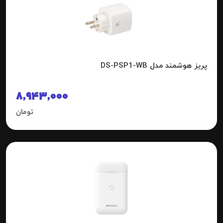
پریز هوشمند مدل DS-PSP1-WB
8,943,000
تومان