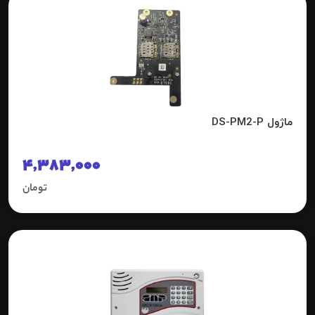
ماژول DS-PM2-P
4,383,000
تومان