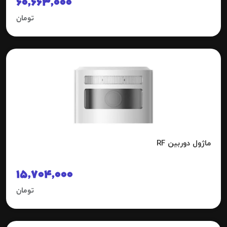
60,663,000
تومان
ماژول دوربین RF
15,704,000
تومان