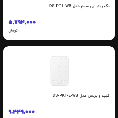
تگ ریدر بی سیم مدل DS-PT1-WB
5,794,000
تومان
کیپد وایرلس مدل DS-PK1-E-WB
9,449,000